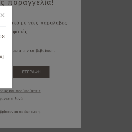
ς παραγγελία!
 σχετικά με νέες παραλαβές
 προσφορές.
08
il σας μετά την επιβεβαίωση.
AI
ΕΓΓΡΑΦΗ
ρους και προϋποθέσεις
φανιστεί ξανά
 βρίσκονται σε έκπτωση.