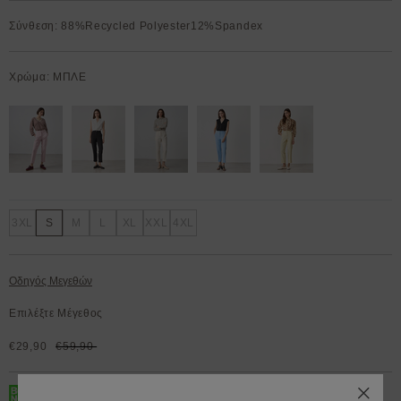
Σύνθεση: 88%Recycled Polyester12%Spandex
Χρώμα: ΜΠΛΕ
3XL
S
M
L
XL
XXL
4XL
Οδηγός Μεγεθών
Επιλέξτε Μέγεθος
€29,90
€59,90
BOX NOW 200.000+ Lockers διαθέσιμα 24/7