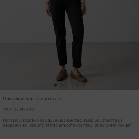
Παντελόνι ίσιο πεντάτσεπο
SKU:
21043-012
Παντελόνι ελαστικό σε βαμβακερό ύφασμα, κλείσιμο μπροστά με
φερμουάρ και κουμπί, τσέπες μπροστά και πίσω, σε κανονική γραμμή