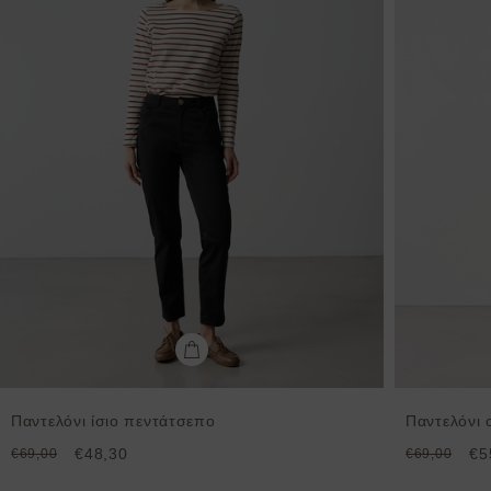
Παντελόνι ίσιο πεντάτσεπο
Παντελόνι 
€48,30
€5
€69,00
€69,00