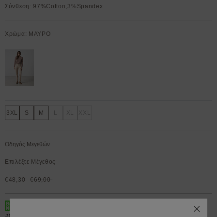
Σύνθεση: 97%Cotton,3%Spandex
Χρώμα: ΜΑΥΡΟ
3XL
S
M
L
XL
XXL
Οδηγός Μεγεθών
Επιλέξτε Μέγεθος
€48,30
€69,00
BOX NOW 200.000+ Lockers διαθέσιμα 24/7