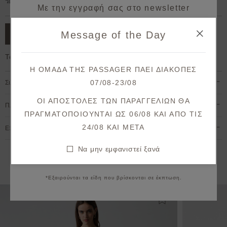
Δωρεάν μεταφορικά για παραγγελίες άνω των 50€.
Με την εγγραφή σας στο newsletter
κερδίζετε 10% έκπτωση*
Message of the Day
ΠΡΟΣΘΗΚΗ ΣΤΟ ΚΑΛΑΘΙ
στην πρώτη σας παραγγελία!
Το μοντέλο έχει ύψος 1,78cm και φοράει S
Λάβετε πρώτοι ενημερώσεις σχετικά με νέες
Η ΟΜΑΔΑ ΤΗΣ PASSAGER ΠΑΕΙ ΔΙΑΚΟΠΕΣ
παραλαβές & μοναδικές προσφορές.
07/08-23/08
Σύνθεση & Φροντίδα
Θα λάβετε το κουπόνι στο email σας μετά την επιβεβαίωση.
ΟΙ ΑΠΟΣΤΟΛΕΣ ΤΩΝ ΠΑΡΑΓΓΕΛΙΩΝ ΘΑ
Πληρωμή & Αποστολή
ΠΡΑΓΜΑΤΟΠΟΙΟΥΝΤΑΙ ΩΣ 06/08 ΚΑΙ ΑΠΟ ΤΙΣ
ΕΓΓΡΑΦΗ
24/08 KAI META
Επιστροφές & Ακυρώσεις
Συμφωνώ με τους
όρους και προϋποθέσεις
Να μην εμφανιστεί ξανά
Να μην εμφανιστεί ξανά
Εναλλακτικές προτάσεις
*Εξαιρούνται τα είδη που βρίσκονται σε έκπτωση.
Προσθήκη στη λίστ