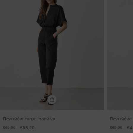
Παντελόνι carrot ποπλίνα
Παντελόνα ί
€55,20
€4
€69,00
€65,00