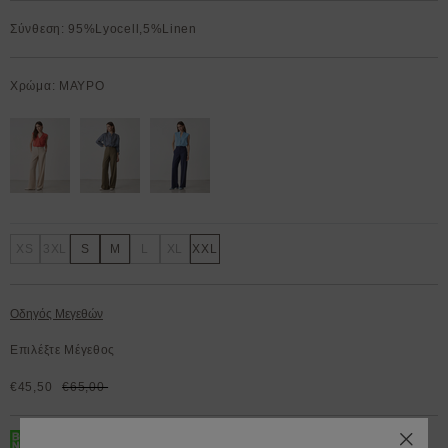
Σύνθεση: 95%Lyocell,5%Linen
Χρώμα: ΜΑΥΡΟ
XS
3XL
S
M
L
XL
XXL
Οδηγός Μεγεθών
Επιλέξτε Μέγεθος
€45,50
€65,00
BOX NOW 200.000+ Lockers διαθέσιμα 24/7