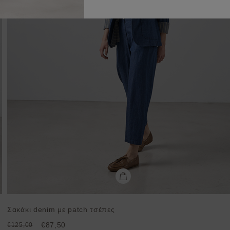
Σακάκι denim με patch τσέπες
€87,50
€125,00