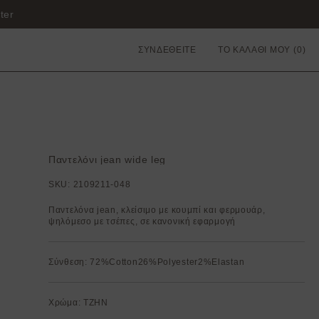
ΣΥΝΔΕΘΕΙΤΕ
ΤΟ ΚΑΛΑΘΙ ΜΟΥ
Παντελόνι jean wide leg
SKU:
2109211-048
Παντελόνα jean, κλείσιμο με κουμπί και φερμουάρ,
ψηλόμεσο με τσέπες, σε κανονική εφαρμογή
Σύνθεση: 72%Cotton26%Polyester2%Elastan
Χρώμα: ΤΖΗΝ