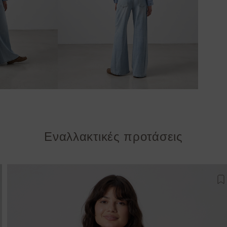
Εναλλακτικές προτάσεις
σθήκη στη λίστα αγαπημένων
Π