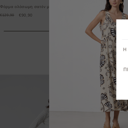
Φόρμα ολόσωμη σατέν με ντραπέ ντεκολτέ
€90,90
€129,90
Η
Π
Προ