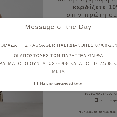
κερδίζετε 1
Μπλούζα κοντομάνικη σε όψη σατέν
στην πρώτη σα
€34,90
€49,90
Message of the Day
Λάβετε πρώτοι ενημερώσεις
& μοναδικές
 ΟΜΑΔΑ ΤΗΣ PASSAGER ΠΑΕΙ ΔΙΑΚΟΠΕΣ 07/08-23/
Μπορεί να σας ενδιαφέρουν
ΟΙ ΑΠΟΣΤΟΛΕΣ ΤΩΝ ΠΑΡΑΓΓΕΛΙΩΝ ΘΑ
Θα λάβετε το κουπόνι στο ema
ΡΑΓΜΑΤΟΠΟΙΟΥΝΤΑΙ ΩΣ 06/08 ΚΑΙ ΑΠΟ ΤΙΣ 24/08 K
META
σθήκη στη λίστα αγαπημένων
Π
Να μην εμφανιστεί ξανά
Συμφωνώ με τους
ό
Να μην εμ
*Εξαιρούνται τα είδη που