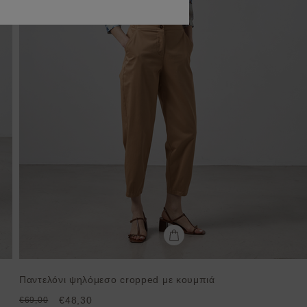
Παντελόνι ψηλόμεσο cropped με κουμπιά
€48,30
€69,00