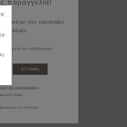
ς παραγγελία!
 σχετικά με νέες παραλαβές
 προσφορές.
08
il σας μετά την επιβεβαίωση.
AI
ΕΓΓΡΑΦΗ
ρους και προϋποθέσεις
φανιστεί ξανά
 βρίσκονται σε έκπτωση.