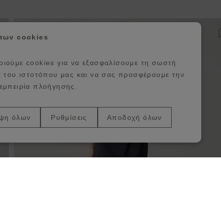
ροσθήκη στη λίστα αγαπημένων
 των cookies
ιούμε cookies για να εξασφαλίσουμε τη σωστή
α του ιστοτόπου μας και να σας προσφέρουμε την
εμπειρία πλοήγησης.
ψη όλων
Ρυθμίσεις
Αποδοχή όλων