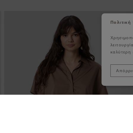
σθήκη στη λίστα αγαπημένων
Π
Πολιτική
Χρησιμοπο
λειτουργί
καλύτερη 
Απόρρι