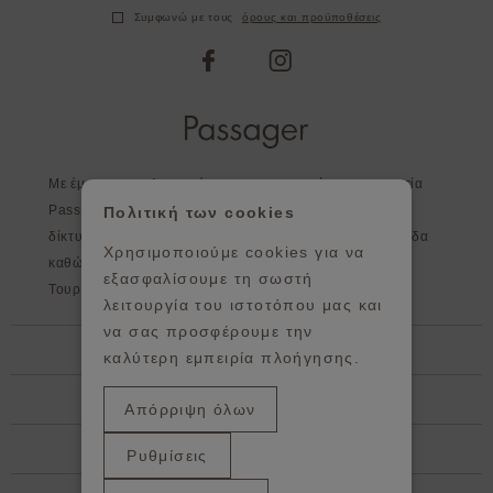
Συμφωνώ με τους
όρους και προϋποθέσεις
facebook
instagram
Με έμφαση στη λεπτομέρεια και στην ποιότητα η εταιρεία
Passager, εκτός από τα καταστήματα της, διευρύνει το
Πολιτική των cookies
δίκτυο της σε επιλεγμένα καταστήματα σε όλη την Ελλάδα
Χρησιμοποιούμε cookies για να
καθώς και στο εξωτερικό - Κύπρος, Αγγλία, Ισπανία,
εξασφαλίσουμε τη σωστή
Τουρκία, Πορτογαλία, Ιρλανδία, Γερμανία.
λειτουργία του ιστοτόπου μας και
να σας προσφέρουμε την
Βοήθεια
καλύτερη εμπειρία πλοήγησης.
Πληροφορίες
Απόρριψη όλων
Showroom / κεντρικά Γραφεία
Ρυθμίσεις