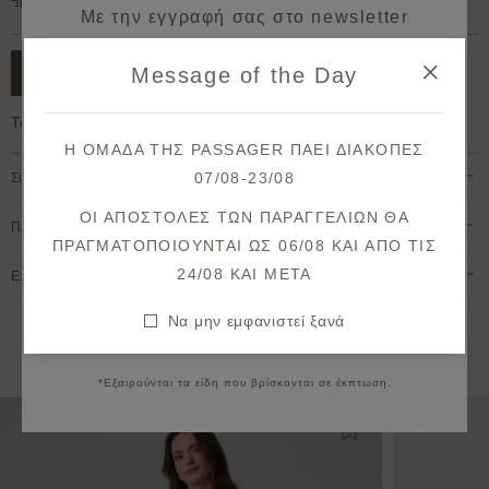
Δωρεάν μεταφορικά για παραγγελίες άνω των 50€.
Με την εγγραφή σας στο newsletter
κερδίζετε 10% έκπτωση*
Message of the Day
ΠΡΟΣΘΗΚΗ ΣΤΟ ΚΑΛΑΘΙ
στην πρώτη σας παραγγελία!
Το μοντέλο έχει ύψος 1,78cm και φοράει S
Λάβετε πρώτοι ενημερώσεις σχετικά με νέες
Η ΟΜΑΔΑ ΤΗΣ PASSAGER ΠΑΕΙ ΔΙΑΚΟΠΕΣ
παραλαβές & μοναδικές προσφορές.
07/08-23/08
Σύνθεση & Φροντίδα
Θα λάβετε το κουπόνι στο email σας μετά την επιβεβαίωση.
ΟΙ ΑΠΟΣΤΟΛΕΣ ΤΩΝ ΠΑΡΑΓΓΕΛΙΩΝ ΘΑ
Πληρωμή & Αποστολή
ΠΡΑΓΜΑΤΟΠΟΙΟΥΝΤΑΙ ΩΣ 06/08 ΚΑΙ ΑΠΟ ΤΙΣ
ΕΓΓΡΑΦΗ
24/08 KAI META
Επιστροφές & Ακυρώσεις
Συμφωνώ με τους
όρους και προϋποθέσεις
Να μην εμφανιστεί ξανά
Να μην εμφανιστεί ξανά
Εναλλακτικές προτάσεις
*Εξαιρούνται τα είδη που βρίσκονται σε έκπτωση.
Προσθήκη στη λίστ