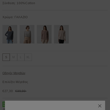
Σύνθεση: 100%Cotton
Χρώμα: ΓΑΛΑΖΙΟ
S
M
L
XL
Οδηγός Μεγεθών
Επιλέξτε Μέγεθος
€27,30
€39,00
BOX NOW 200.000+ Lockers διαθέσιμα 24/7