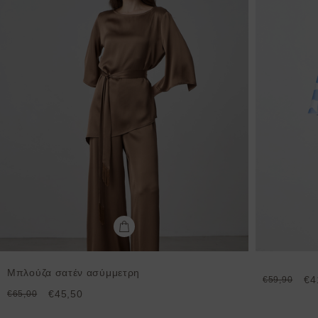
Μπλούζα σατέν ασύμμετρη
€4
€59,90
€45,50
€65,00