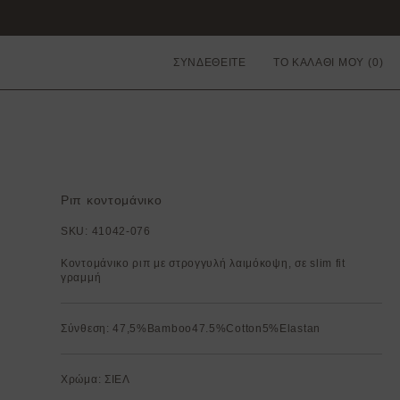
ΣΥΝΔΕΘΕΙΤΕ
ΤΟ ΚΑΛΑΘΙ ΜΟΥ
Ριπ κοντομάνικο
SKU:
41042-076
Κοντομάνικο ριπ με στρογγυλή λαιμόκοψη, σε slim fit
γραμμή
Σύνθεση: 47,5%Bamboo47.5%Cotton5%Elastan
Χρώμα: ΣΙΕΛ