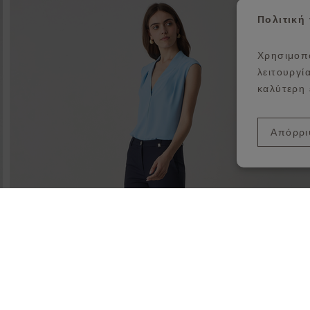
σθήκη στη λίστα αγαπημένων
Π
Πολιτική
Χρησιμοπο
λειτουργί
καλύτερη 
Απόρρι