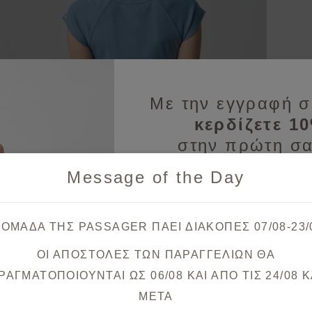
Με την εγγραφή σ
κερδίζετε 1
στην πρώτη σα
Message of the Day
Λάβετε πρώτοι ενημερώσεις
& μοναδικές
 ΟΜΑΔΑ ΤΗΣ PASSAGER ΠΑΕΙ ΔΙΑΚΟΠΕΣ 07/08-23/
ΟΙ ΑΠΟΣΤΟΛΕΣ ΤΩΝ ΠΑΡΑΓΓΕΛΙΩΝ ΘΑ
Θα λάβετε το κουπόνι στο ema
ΡΑΓΜΑΤΟΠΟΙΟΥΝΤΑΙ ΩΣ 06/08 ΚΑΙ ΑΠΟ ΤΙΣ 24/08 K
META
Εναλλακτικές προτάσεις