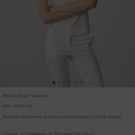
Μπλούζα ριπ αμάνικη
SKU:
41095-011
Μπλούζα ριπ αμάνικη με στρογγυλή λαιμόκοψη σε slim fit γραμμή
Σύνθεση: 47.5%Bamboo,47.5%Cotton,5%Elastan