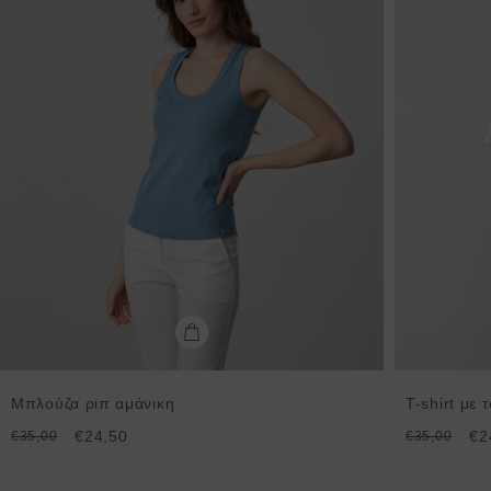
Μπλούζα ριπ αμάνικη
T-shirt με
€24,50
€2
€35,00
€35,00