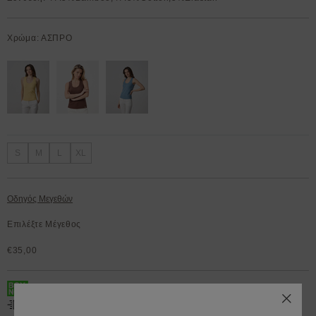
Χρώμα: ΑΣΠΡΟ
S
M
L
XL
Οδηγός Μεγεθών
Επιλέξτε Μέγεθος
€35,00
BOX NOW 200.000+ Lockers διαθέσιμα 24/7
Δωρεάν μεταφορικά για παραγγελίες άνω των 50€.