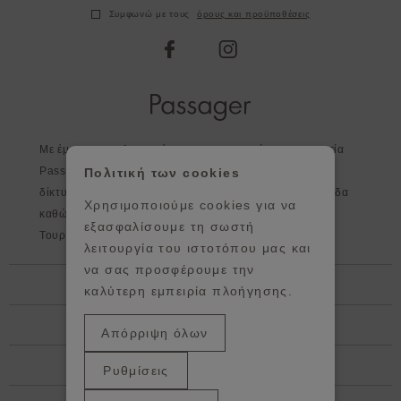
Συμφωνώ με τους
όρους και προϋποθέσεις
facebook
instagram
Με έμφαση στη λεπτομέρεια και στην ποιότητα η εταιρεία
Passager, εκτός από τα καταστήματα της, διευρύνει το
Πολιτική των cookies
δίκτυο της σε επιλεγμένα καταστήματα σε όλη την Ελλάδα
Χρησιμοποιούμε cookies για να
καθώς και στο εξωτερικό - Κύπρος, Αγγλία, Ισπανία,
εξασφαλίσουμε τη σωστή
Τουρκία, Πορτογαλία, Ιρλανδία, Γερμανία.
λειτουργία του ιστοτόπου μας και
να σας προσφέρουμε την
Βοήθεια
καλύτερη εμπειρία πλοήγησης.
Πληροφορίες
Απόρριψη όλων
Showroom / κεντρικά Γραφεία
Ρυθμίσεις