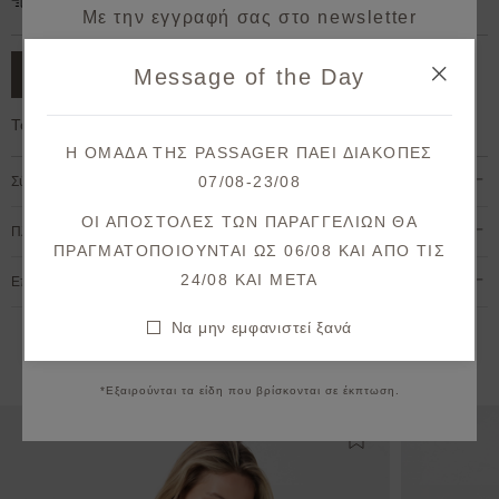
Δωρεάν μεταφορικά για παραγγελίες άνω των 50€.
Με την εγγραφή σας στο newsletter
κερδίζετε 10% έκπτωση*
Message of the Day
ΠΡΟΣΘΗΚΗ ΣΤΟ ΚΑΛΑΘΙ
στην πρώτη σας παραγγελία!
Το μοντέλο έχει ύψος 1,78cm και φοράει S/M
Λάβετε πρώτοι ενημερώσεις σχετικά με νέες
Η ΟΜΑΔΑ ΤΗΣ PASSAGER ΠΑΕΙ ΔΙΑΚΟΠΕΣ
παραλαβές & μοναδικές προσφορές.
07/08-23/08
Σύνθεση & Φροντίδα
Θα λάβετε το κουπόνι στο email σας μετά την επιβεβαίωση.
ΟΙ ΑΠΟΣΤΟΛΕΣ ΤΩΝ ΠΑΡΑΓΓΕΛΙΩΝ ΘΑ
Πληρωμή & Αποστολή
ΠΡΑΓΜΑΤΟΠΟΙΟΥΝΤΑΙ ΩΣ 06/08 ΚΑΙ ΑΠΟ ΤΙΣ
ΕΓΓΡΑΦΗ
24/08 KAI META
Επιστροφές & Ακυρώσεις
Συμφωνώ με τους
όρους και προϋποθέσεις
Να μην εμφανιστεί ξανά
Να μην εμφανιστεί ξανά
Εναλλακτικές προτάσεις
*Εξαιρούνται τα είδη που βρίσκονται σε έκπτωση.
Προσθήκη στη λίστ