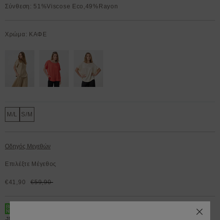
Σύνθεση: 51%Viscose Eco,49%Rayon
Χρώμα: ΚΑΦΕ
M/L
S/M
Οδηγός Μεγεθών
Επιλέξτε Μέγεθος
€41,90
€59,90
BOX NOW 200.000+ Lockers διαθέσιμα 24/7