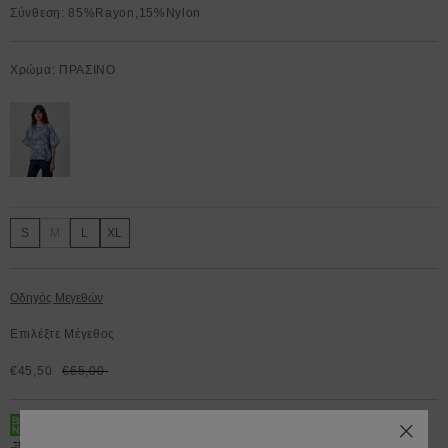
Σύνθεση: 85%Rayon,15%Nylon
Χρώμα: ΠΡΑΣΙΝΟ
S
M
L
XL
Οδηγός Μεγεθών
Επιλέξτε Μέγεθος
€45,50
€65,00
BOX NOW 200.000+ Lockers διαθέσιμα 24/7