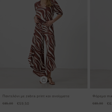
Παντελόνι με zebra print και ανοίγματα
Φόρεμα max
€59,50
€6
€85,00
€89,90