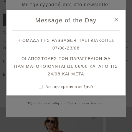
Δωρεάν μεταφορικά για παραγγελίες άνω των 50€.
Με την εγγραφή σας στο newsletter
κερδίζετε 10% έκπτωση*
Message of the Day
ΠΡΟΣΘΗΚΗ ΣΤΟ ΚΑΛΑΘΙ
στην πρώτη σας παραγγελία!
Το μοντέλο έχει ύψος 1,78cm και φοράει S
Λάβετε πρώτοι ενημερώσεις σχετικά με νέες
Η ΟΜΑΔΑ ΤΗΣ PASSAGER ΠΑΕΙ ΔΙΑΚΟΠΕΣ
παραλαβές & μοναδικές προσφορές.
07/08-23/08
Σύνθεση & Φροντίδα
Θα λάβετε το κουπόνι στο email σας μετά την επιβεβαίωση.
ΟΙ ΑΠΟΣΤΟΛΕΣ ΤΩΝ ΠΑΡΑΓΓΕΛΙΩΝ ΘΑ
Πληρωμή & Αποστολή
ΠΡΑΓΜΑΤΟΠΟΙΟΥΝΤΑΙ ΩΣ 06/08 ΚΑΙ ΑΠΟ ΤΙΣ
ΕΓΓΡΑΦΗ
24/08 KAI META
Επιστροφές & Ακυρώσεις
Συμφωνώ με τους
όρους και προϋποθέσεις
Να μην εμφανιστεί ξανά
Να μην εμφανιστεί ξανά
Εναλλακτικές προτάσεις
*Εξαιρούνται τα είδη που βρίσκονται σε έκπτωση.
Προσθήκη στη λίστ