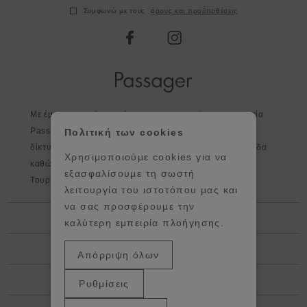
Συμφωνώ με τους
όρους και προϋποθέσεις
facebook
instagram
Με έμφαση στη λεπτομέρεια και στην ποιότητα η εταιρεία
Passager, εκτός από τα καταστήματα της, διευρύνει το
Πολιτική των cookies
δίκτυο της σε επιλεγμένα καταστήματα σε όλη την Ελλάδα
Χρησιμοποιούμε cookies για να
καθώς και στο εξωτερικό - Κύπρος, Αγγλία, Ισπανία,
εξασφαλίσουμε τη σωστή
Τουρκία, Πορτογαλία, Ιρλανδία, Γερμανία.
λειτουργία του ιστοτόπου μας και
να σας προσφέρουμε την
Βοήθεια
καλύτερη εμπειρία πλοήγησης.
Πληροφορίες
Απόρριψη όλων
Showroom / κεντρικά Γραφεία
Ρυθμίσεις