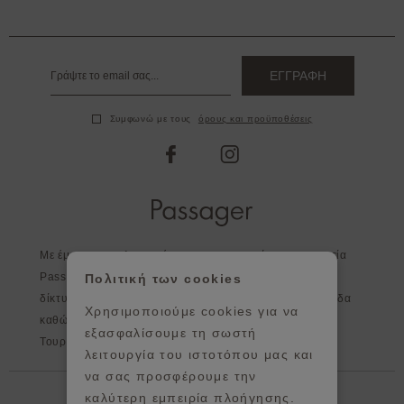
ΕΓΓΡΑΦΗ
Συμφωνώ με τους
όρους και προϋποθέσεις
facebook
instagram
Με έμφαση στη λεπτομέρεια και στην ποιότητα η εταιρεία
Passager, εκτός από τα καταστήματα της, διευρύνει το
Πολιτική των cookies
δίκτυο της σε επιλεγμένα καταστήματα σε όλη την Ελλάδα
Χρησιμοποιούμε cookies για να
καθώς και στο εξωτερικό - Κύπρος, Αγγλία, Ισπανία,
εξασφαλίσουμε τη σωστή
Τουρκία, Πορτογαλία, Ιρλανδία, Γερμανία.
λειτουργία του ιστοτόπου μας και
να σας προσφέρουμε την
Βοήθεια
καλύτερη εμπειρία πλοήγησης.