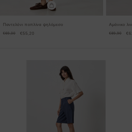
Παντελόνι ποπλίνα ψηλόμεσο
Αμάνικο λι
€55,20
€6
€69,00
€89,90