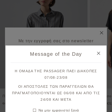
Με την εγγραφή σας στο newsletter
κερδίζετε 10% έκπτωση*
Message of the Day
στην πρώτη σας παραγγελία!
Λάβετε πρώτοι ενημερώσεις σχετικά με νέες
Η ΟΜΑΔΑ ΤΗΣ PASSAGER ΠΑΕΙ ΔΙΑΚΟΠΕΣ
παραλαβές & μοναδικές προσφορές.
07/08-23/08
Θα λάβετε το κουπόνι στο email σας μετά την επιβεβαίωση.
ΟΙ ΑΠΟΣΤΟΛΕΣ ΤΩΝ ΠΑΡΑΓΓΕΛΙΩΝ ΘΑ
ΠΡΑΓΜΑΤΟΠΟΙΟΥΝΤΑΙ ΩΣ 06/08 ΚΑΙ ΑΠΟ ΤΙΣ
Πουκάμισο ρίγα oversize
Πουκάμισο 
ΕΓΓΡΑΦΗ
24/08 KAI META
€32,50
€5
€65,00
€65,00
Συμφωνώ με τους
όρους και προϋποθέσεις
Να μην εμφανιστεί ξανά