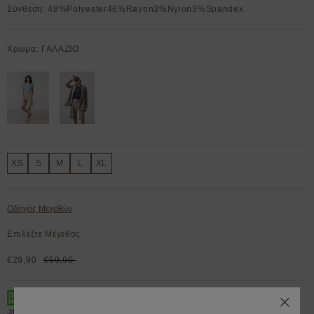
Σύνθεση: 48%Polyester46%Rayon3%Nylon3%Spandex
Χρώμα: ΓΑΛΑΖΙΟ
XS
S
M
L
XL
Οδηγός Μεγεθών
Επιλέξτε Μέγεθος
€29,90
€59,90
BOX NOW 200.000+ Lockers διαθέσιμα 24/7