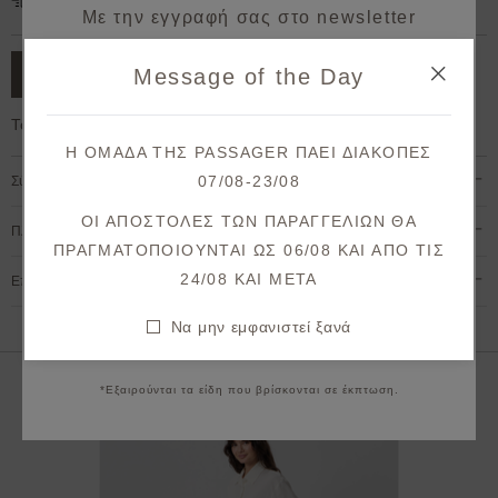
Δωρεάν μεταφορικά για παραγγελίες άνω των 50€.
Με την εγγραφή σας στο newsletter
κερδίζετε 10% έκπτωση*
Message of the Day
ΠΡΟΣΘΗΚΗ ΣΤΟ ΚΑΛΑΘΙ
στην πρώτη σας παραγγελία!
Το μοντέλο έχει ύψος 1,78cm και φοράει XS
Λάβετε πρώτοι ενημερώσεις σχετικά με νέες
Η ΟΜΑΔΑ ΤΗΣ PASSAGER ΠΑΕΙ ΔΙΑΚΟΠΕΣ
παραλαβές & μοναδικές προσφορές.
07/08-23/08
Σύνθεση & Φροντίδα
Θα λάβετε το κουπόνι στο email σας μετά την επιβεβαίωση.
ΟΙ ΑΠΟΣΤΟΛΕΣ ΤΩΝ ΠΑΡΑΓΓΕΛΙΩΝ ΘΑ
Πληρωμή & Αποστολή
ΠΡΑΓΜΑΤΟΠΟΙΟΥΝΤΑΙ ΩΣ 06/08 ΚΑΙ ΑΠΟ ΤΙΣ
ΕΓΓΡΑΦΗ
24/08 KAI META
Επιστροφές & Ακυρώσεις
Συμφωνώ με τους
όρους και προϋποθέσεις
Να μην εμφανιστεί ξανά
Να μην εμφανιστεί ξανά
*Εξαιρούνται τα είδη που βρίσκονται σε έκπτωση.