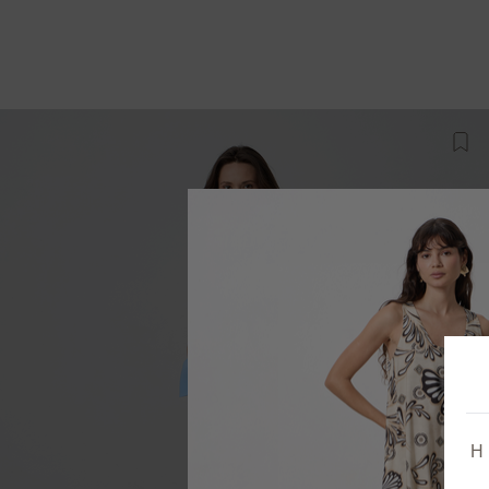
Προ
Η