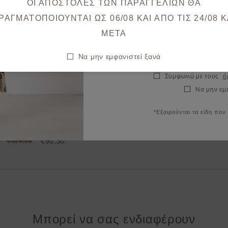
ΟΙ ΑΠΟΣΤΟΛΕΣ ΤΩΝ ΠΑΡΑΓΓΕΛΙΩΝ ΘΑ
Θα λάβετε το κουπόνι στο ema
ΡΑΓΜΑΤΟΠΟΙΟΥΝΤΑΙ ΩΣ 06/08 ΚΑΙ ΑΠΟ ΤΙΣ 24/08 K
META
Να μην εμφανιστεί ξανά
Συμφωνώ με τους
ό
Να μην εμ
*Εξαιρούνται τα είδη που
Φόρεμα midi κρεπ
€90,30
€129,00
Μπορεί να σας ενδιαφέρουν