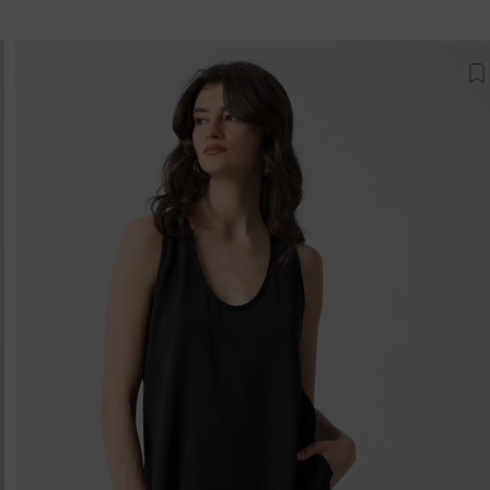
σθήκη στη λίστα αγαπημένων
Π