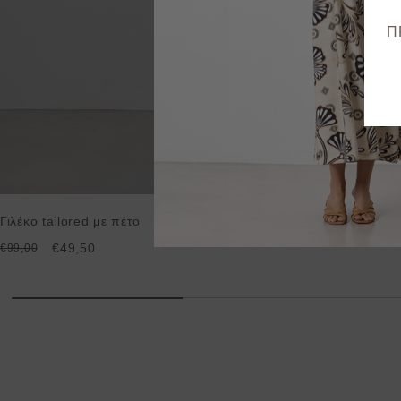
Π
Γιλέκο tailored με πέτο
€49,50
€99,00