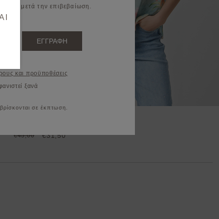
il σας μετά την επιβεβαίωση.
AI
ΕΓΓΡΑΦΗ
ρους και προϋποθέσεις
φανιστεί ξανά
 βρίσκονται σε έκπτωση.
Μπλούζα φλοράλ κοντομάνικη
€31,50
€45,00