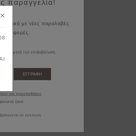
ς παραγγελία!
 σχετικά με νέες παραλαβές
 προσφορές.
08
il σας μετά την επιβεβαίωση.
AI
ΕΓΓΡΑΦΗ
ρους και προϋποθέσεις
φανιστεί ξανά
 βρίσκονται σε έκπτωση.