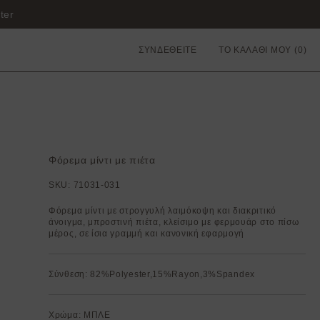
ter
ΣΥΝΔΕΘΕΙΤΕ
ΤΟ ΚΑΛΑΘΙ ΜΟΥ
Φόρεμα μίντι με πιέτα
SKU:
71031-031
Φόρεμα μίντι με στρογγυλή λαιμόκοψη και διακριτικό
άνοιγμα, μπροστινή πιέτα, κλείσιμο με φερμουάρ στο πίσω
μέρος, σε ίσια γραμμή και κανονική εφαρμογή
Σύνθεση: 82%Polyester,15%Rayon,3%Spandex
Χρώμα: ΜΠΛΕ