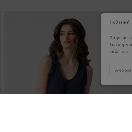
σθήκη στη λίστα αγαπημένων
Π
Πολιτική
Χρησιμοπο
λειτουργί
καλύτερη 
Απόρρι