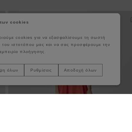
ροσθήκη στη λίστα αγαπημένων
 των cookies
ιούμε cookies για να εξασφαλίσουμε τη σωστή
α του ιστοτόπου μας και να σας προσφέρουμε την
εμπειρία πλοήγησης.
ψη όλων
Ρυθμίσεις
Αποδοχή όλων