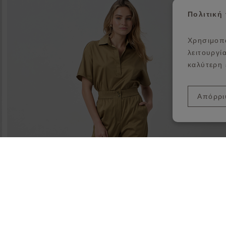
σθήκη στη λίστα αγαπημένων
Π
Πολιτική
Χρησιμοπο
λειτουργί
καλύτερη 
Απόρρι