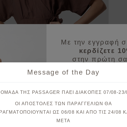
Με την εγγραφή σ
κερδίζετε 1
στην πρώτη σα
Message of the Day
Λάβετε πρώτοι ενημερώσεις
& μοναδικές
 ΟΜΑΔΑ ΤΗΣ PASSAGER ΠΑΕΙ ΔΙΑΚΟΠΕΣ 07/08-23/
ΟΙ ΑΠΟΣΤΟΛΕΣ ΤΩΝ ΠΑΡΑΓΓΕΛΙΩΝ ΘΑ
Θα λάβετε το κουπόνι στο ema
ΡΑΓΜΑΤΟΠΟΙΟΥΝΤΑΙ ΩΣ 06/08 ΚΑΙ ΑΠΟ ΤΙΣ 24/08 K
META
Εναλλακτικές προτάσεις