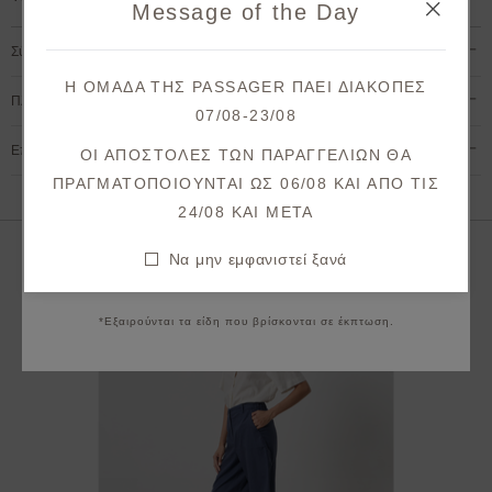
Message of the Day
στην πρώτη σας παραγγελία!
Σύνθεση & Φροντίδα
Λάβετε πρώτοι ενημερώσεις σχετικά με νέες
Η ΟΜΑΔΑ ΤΗΣ PASSAGER ΠΑΕΙ ΔΙΑΚΟΠΕΣ
παραλαβές & μοναδικές προσφορές.
Πληρωμή & Αποστολή
07/08-23/08
Θα λάβετε το κουπόνι στο email σας μετά την επιβεβαίωση.
Επιστροφές & Ακυρώσεις
ΟΙ ΑΠΟΣΤΟΛΕΣ ΤΩΝ ΠΑΡΑΓΓΕΛΙΩΝ ΘΑ
ΠΡΑΓΜΑΤΟΠΟΙΟΥΝΤΑΙ ΩΣ 06/08 ΚΑΙ ΑΠΟ ΤΙΣ
ΕΓΓΡΑΦΗ
24/08 KAI META
Συμφωνώ με τους
όρους και προϋποθέσεις
Να μην εμφανιστεί ξανά
Να μην εμφανιστεί ξανά
*Εξαιρούνται τα είδη που βρίσκονται σε έκπτωση.