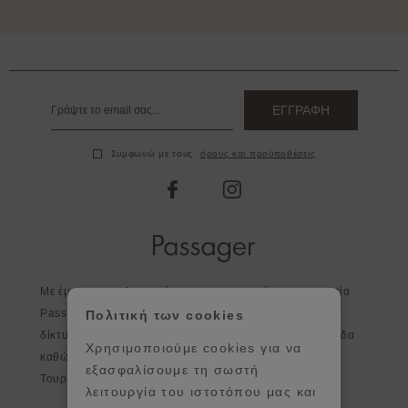
ΕΓΓΡΑΦΗ
Συμφωνώ με τους
όρους και προϋποθέσεις
facebook
instagram
Με έμφαση στη λεπτομέρεια και στην ποιότητα η εταιρεία
Passager, εκτός από τα καταστήματα της, διευρύνει το
Πολιτική των cookies
δίκτυο της σε επιλεγμένα καταστήματα σε όλη την Ελλάδα
Χρησιμοποιούμε cookies για να
καθώς και στο εξωτερικό - Κύπρος, Αγγλία, Ισπανία,
εξασφαλίσουμε τη σωστή
Τουρκία, Πορτογαλία, Ιρλανδία, Γερμανία.
λειτουργία του ιστοτόπου μας και