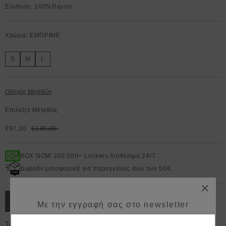
Σύνθεση: 100%Rayon
Χρώμα: ΕΜΠΡΙΜΕ
S
M
L
Οδηγός Μεγεθών
Επιλέξτε Μέγεθος
€97,30
€139,00
BOX NOW 200.000+ Lockers διαθέσιμα 24/7
Δωρεάν μεταφορικά για παραγγελίες άνω των 50€.
ΠΡΟΣΘΗΚΗ ΣΤΟ ΚΑΛΑΘΙ
Με την εγγραφή σας στο newsletter
κερδίζετε 10% έκπτωση*
Το μοντέλο έχει ύψος 1,78cm και φοράει S