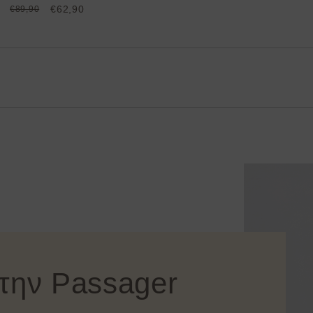
€62,90
€89,90
στην Passager