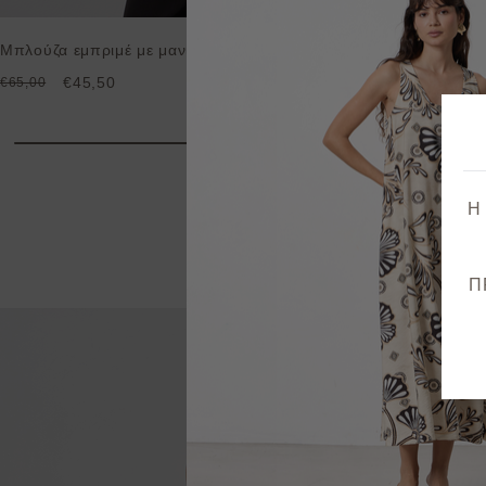
Μπλούζα εμπριμέ με μανίκι 3/4
€45,50
€65,00
Η
Π
Προ