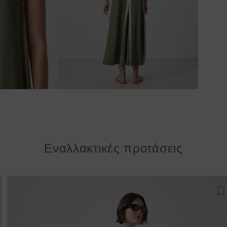
Εναλλακτικές προτάσεις
σθήκη στη λίστα αγαπημένων
Π