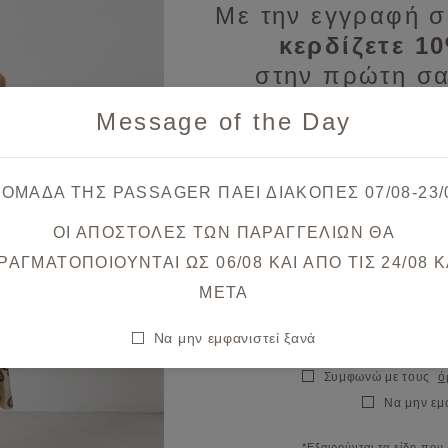
Με την εγγραφή σ
κερδίζετε 1
Φούστα midi ποπλίνα με πιέτες
στην πρώτη σα
€48,30
€69,00
Message of the Day
Λάβετε πρώτοι ενημερώσεις
& μοναδικές
 ΟΜΑΔΑ ΤΗΣ PASSAGER ΠΑΕΙ ΔΙΑΚΟΠΕΣ 07/08-23/
Μπορεί να σας ενδιαφέρουν
ΟΙ ΑΠΟΣΤΟΛΕΣ ΤΩΝ ΠΑΡΑΓΓΕΛΙΩΝ ΘΑ
Θα λάβετε το κουπόνι στο ema
ΡΑΓΜΑΤΟΠΟΙΟΥΝΤΑΙ ΩΣ 06/08 ΚΑΙ ΑΠΟ ΤΙΣ 24/08 K
META
σθήκη στη λίστα αγαπημένων
Π
Να μην εμφανιστεί ξανά
Συμφωνώ με τους
ό
Να μην εμ
*Εξαιρούνται τα είδη που