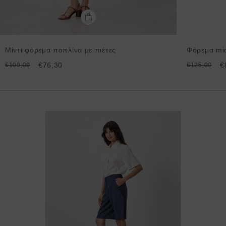
Μίντι φόρεμα ποπλίνα με πιέτες
Φόρεμα mid
€76,30
€
€109,00
€125,00