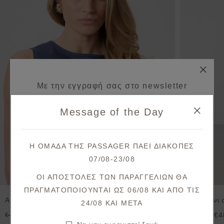
Με την εγγραφή σας στο newsletter
κερδίζετε 10% έκπτωση*
Message of the Day
στην πρώτη σας παραγγελία!
Λάβετε πρώτοι ενημερώσεις σχετικά με νέες
Η ΟΜΑΔΑ ΤΗΣ PASSAGER ΠΑΕΙ ΔΙΑΚΟΠΕΣ
παραλαβές & μοναδικές προσφορές.
07/08-23/08
Θα λάβετε το κουπόνι στο email σας μετά την επιβεβαίωση.
ΟΙ ΑΠΟΣΤΟΛΕΣ ΤΩΝ ΠΑΡΑΓΓΕΛΙΩΝ ΘΑ
ΠΡΑΓΜΑΤΟΠΟΙΟΥΝΤΑΙ ΩΣ 06/08 ΚΑΙ ΑΠΟ ΤΙΣ
ΕΓΓΡΑΦΗ
Αμάνικη μπλούζα ποπλίνα
Παντελόνι c
24/08 KAI META
€36,80
€4
€46,00
€69,00
Συμφωνώ με τους
όρους και προϋποθέσεις