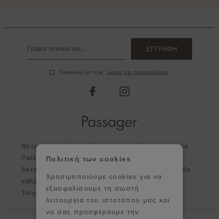
ΕΓΓΡΑΦΗ
Συμφωνώ με τους
όρους και προϋποθέσεις
facebook
instagram
Με έμφαση στη λεπτομέρεια και στην ποιότητα η εταιρεία
Passager, εκτός από τα καταστήματα της, διευρύνει το
Πολιτική των cookies
δίκτυο της σε επιλεγμένα καταστήματα σε όλη την Ελλάδα
Χρησιμοποιούμε cookies για να
καθώς και στο εξωτερικό - Κύπρος, Αγγλία, Ισπανία,
εξασφαλίσουμε τη σωστή
Τουρκία, Πορτογαλία, Ιρλανδία, Γερμανία.
λειτουργία του ιστοτόπου μας και
να σας προσφέρουμε την
Βοήθεια