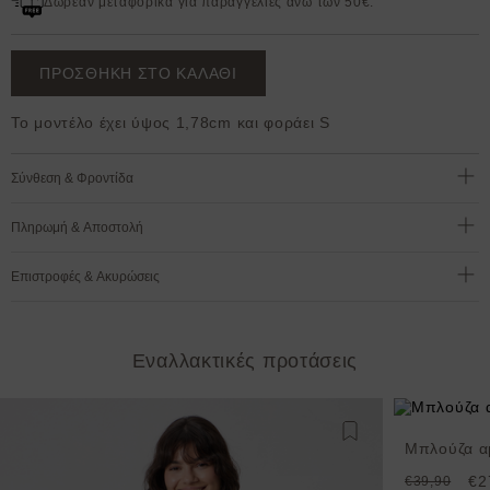
Δωρεάν μεταφορικά για παραγγελίες άνω των 50€.
ΠΡΟΣΘΗΚΗ ΣΤΟ ΚΑΛΑΘΙ
Το μοντέλο έχει ύψος 1,78cm και φοράει S
Σύνθεση & Φροντίδα
Πληρωμή & Αποστολή
Επιστροφές & Ακυρώσεις
Εναλλακτικές προτάσεις
Προσθήκη στη λίστ
Μπλούζα αμ
€2
€39,90