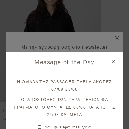
Με την εγγραφή σας στο newsletter
κερδίζετε 10% έκπτωση*
Message of the Day
στην πρώτη σας παραγγελία!
Λάβετε πρώτοι ενημερώσεις σχετικά με νέες
Η ΟΜΑΔΑ ΤΗΣ PASSAGER ΠΑΕΙ ΔΙΑΚΟΠΕΣ
παραλαβές & μοναδικές προσφορές.
07/08-23/08
Θα λάβετε το κουπόνι στο email σας μετά την επιβεβαίωση.
ΟΙ ΑΠΟΣΤΟΛΕΣ ΤΩΝ ΠΑΡΑΓΓΕΛΙΩΝ ΘΑ
ΠΡΑΓΜΑΤΟΠΟΙΟΥΝΤΑΙ ΩΣ 06/08 ΚΑΙ ΑΠΟ ΤΙΣ
Πουκάμισο κροπ με τσέπες
ΕΓΓΡΑΦΗ
24/08 KAI META
€34,90
€49,90
Συμφωνώ με τους
όρους και προϋποθέσεις
Να μην εμφανιστεί ξανά