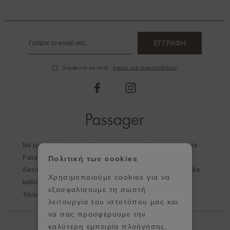
ΕΓΓΡΑΦΗ
Συμφωνώ με τους
όρους και προϋποθέσεις
facebook
instagram
Με έμφαση στη λεπτομέρεια και στην ποιότητα η εταιρεία
Passager, εκτός από τα καταστήματα της, διευρύνει το
Πολιτική των cookies
δίκτυο της σε επιλεγμένα καταστήματα σε όλη την Ελλάδα
Χρησιμοποιούμε cookies για να
καθώς και στο εξωτερικό - Κύπρος, Αγγλία, Ισπανία,
εξασφαλίσουμε τη σωστή
Τουρκία, Πορτογαλία, Ιρλανδία, Γερμανία.
λειτουργία του ιστοτόπου μας και
να σας προσφέρουμε την
Βοήθεια
καλύτερη εμπειρία πλοήγησης.