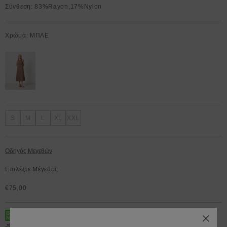
Σύνθεση: 83%Rayon,17%Nylon
Χρώμα: ΜΠΛΕ
S
M
L
XL
XXL
Οδηγός Μεγεθών
Επιλέξτε Μέγεθος
€75,00
BOX NOW 200.000+ Lockers διαθέσιμα 24/7