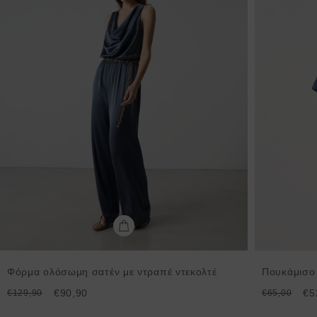
Φόρμα ολόσωμη σατέν με ντραπέ ντεκολτέ
Πουκάμισο 
€90,90
€5
€129,90
€65,00