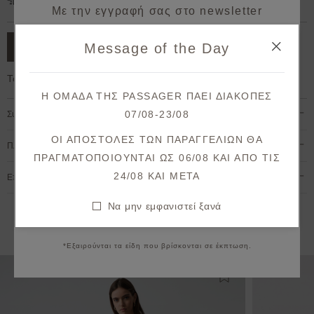
Δωρεάν μεταφορικά για παραγγελίες άνω των 50€.
Με την εγγραφή σας στο newsletter
κερδίζετε 10% έκπτωση*
Message of the Day
ΠΡΟΣΘΗΚΗ ΣΤΟ ΚΑΛΑΘΙ
στην πρώτη σας παραγγελία!
Το μοντέλο έχει ύψος 1,78cm και φοράει S
Λάβετε πρώτοι ενημερώσεις σχετικά με νέες
Η ΟΜΑΔΑ ΤΗΣ PASSAGER ΠΑΕΙ ΔΙΑΚΟΠΕΣ
παραλαβές & μοναδικές προσφορές.
07/08-23/08
Σύνθεση & Φροντίδα
Θα λάβετε το κουπόνι στο email σας μετά την επιβεβαίωση.
ΟΙ ΑΠΟΣΤΟΛΕΣ ΤΩΝ ΠΑΡΑΓΓΕΛΙΩΝ ΘΑ
Πληρωμή & Αποστολή
ΠΡΑΓΜΑΤΟΠΟΙΟΥΝΤΑΙ ΩΣ 06/08 ΚΑΙ ΑΠΟ ΤΙΣ
ΕΓΓΡΑΦΗ
24/08 KAI META
Επιστροφές & Ακυρώσεις
Συμφωνώ με τους
όρους και προϋποθέσεις
Να μην εμφανιστεί ξανά
Να μην εμφανιστεί ξανά
Εναλλακτικές προτάσεις
*Εξαιρούνται τα είδη που βρίσκονται σε έκπτωση.
Προσθήκη στη λίστ