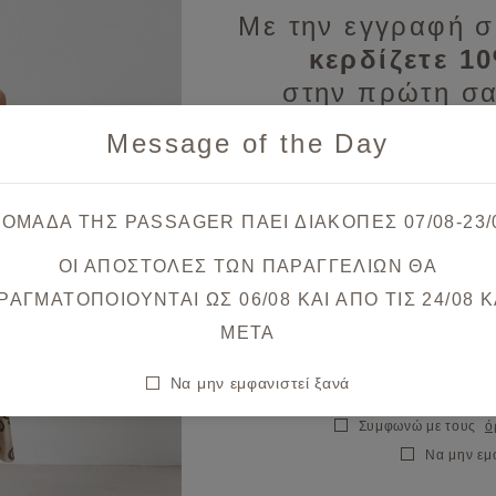
Με την εγγραφή σ
κερδίζετε 1
Φόρεμα midi λινό
στην πρώτη σα
€69,30
€99,00
Message of the Day
Λάβετε πρώτοι ενημερώσεις
& μοναδικές
 ΟΜΑΔΑ ΤΗΣ PASSAGER ΠΑΕΙ ΔΙΑΚΟΠΕΣ 07/08-23/
ΟΙ ΑΠΟΣΤΟΛΕΣ ΤΩΝ ΠΑΡΑΓΓΕΛΙΩΝ ΘΑ
Μπορεί να σας ενδιαφέρουν
Θα λάβετε το κουπόνι στο ema
ΡΑΓΜΑΤΟΠΟΙΟΥΝΤΑΙ ΩΣ 06/08 ΚΑΙ ΑΠΟ ΤΙΣ 24/08 K
META
σθήκη στη λίστα αγαπημένων
Π
Να μην εμφανιστεί ξανά
Συμφωνώ με τους
ό
Να μην εμ