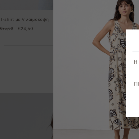
T-shirt με V λαιμόκοψη
€24,50
€35,00
Η
Π
Προ