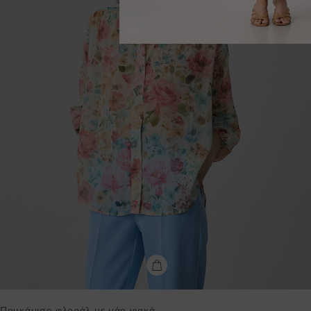
Πουκάμισο φλοράλ με μάο γιακά