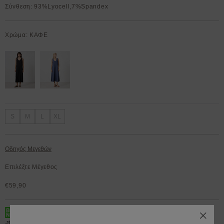
Σύνθεση: 93%Lyocell,7%Spandex
Χρώμα: ΚΑΦΕ
S
M
L
XL
Οδηγός Μεγεθών
Επιλέξτε Μέγεθος
€59,90
BOX NOW 200.000+ Lockers διαθέσιμα 24/7