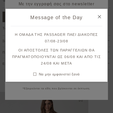
Δωρεάν μεταφορικά για παραγγελίες άνω των 50€.
Με την εγγραφή σας στο newsletter
κερδίζετε 10% έκπτωση*
Message of the Day
ΠΡΟΣΘΗΚΗ ΣΤΟ ΚΑΛΑΘΙ
στην πρώτη σας παραγγελία!
Το μοντέλο έχει ύψος 1,78cm και φοράει S
Λάβετε πρώτοι ενημερώσεις σχετικά με νέες
Η ΟΜΑΔΑ ΤΗΣ PASSAGER ΠΑΕΙ ΔΙΑΚΟΠΕΣ
παραλαβές & μοναδικές προσφορές.
07/08-23/08
Σύνθεση & Φροντίδα
Θα λάβετε το κουπόνι στο email σας μετά την επιβεβαίωση.
ΟΙ ΑΠΟΣΤΟΛΕΣ ΤΩΝ ΠΑΡΑΓΓΕΛΙΩΝ ΘΑ
Πληρωμή & Αποστολή
ΠΡΑΓΜΑΤΟΠΟΙΟΥΝΤΑΙ ΩΣ 06/08 ΚΑΙ ΑΠΟ ΤΙΣ
ΕΓΓΡΑΦΗ
24/08 KAI META
Επιστροφές & Ακυρώσεις
Συμφωνώ με τους
όρους και προϋποθέσεις
Να μην εμφανιστεί ξανά
Να μην εμφανιστεί ξανά
Εναλλακτικές προτάσεις
*Εξαιρούνται τα είδη που βρίσκονται σε έκπτωση.
Προσθήκη στη λίστ