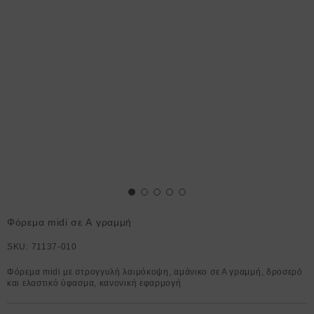
Φόρεμα midi σε Α γραμμή
SKU:
71137-010
Φόρεμα midi με στρογγυλή λαιμόκοψη, αμάνικο σε Α γραμμή, δροσερό
και ελαστικό ύφασμα, κανονική εφαρμογή