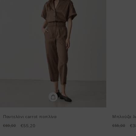
Παντελόνι carrot ποπλίνα
Μπλούζα λι
€55,20
€3
€69,00
€55,00