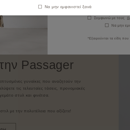
Να μην εμφανιστεί ξανά
Συμφωνώ με τους
ό
Να μην εμ
*Εξαιρούνται τα είδη που
στην Passager
λεπτυσμένες γυναίκες που αναζητούν την
λύψετε τις τελευταίες τάσεις, προνομιακές
γεμάτο στυλ και φινέτσα.
τιλ με την πολυτέλεια που αξίζετε!
ΑΦΗ