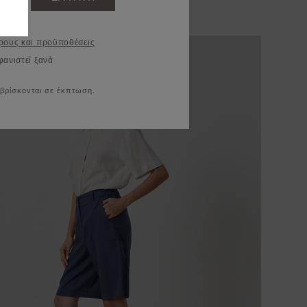
ρους και προϋποθέσεις
φανιστεί ξανά
 βρίσκονται σε έκπτωση.