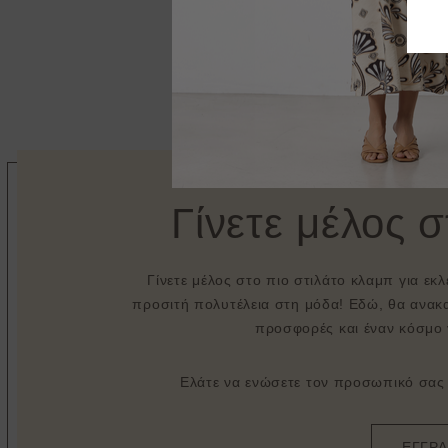
Γίνετε μέλος 
Γίνετε μέλος στο πιο στιλάτο κλαμπ για εκ
προσιτή πολυτέλεια στη μόδα! Εδώ, θα ανακα
προσφορές και έναν κόσμο 
Ελάτε να ενώσετε τον προσωπικό σας σ
ΕΓΓΡ