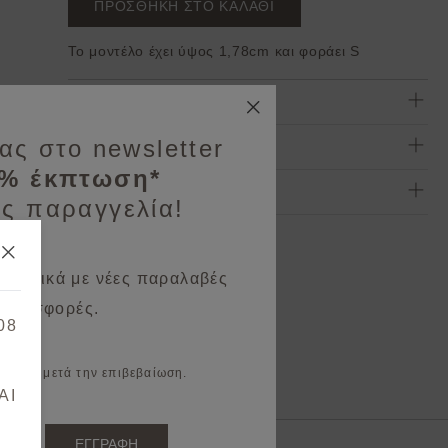
ΠΡΟΣΘΗΚΗ ΣΤΟ ΚΑΛΑΘΙ
Το μοντέλο έχει ύψος 1,78cm και φοράει S
Σύνθεση & Φροντίδα
ας στο newsletter
Πληρωμή & Αποστολή
0% έκπτωση*
Επιστροφές & Ακυρώσεις
ς παραγγελία!
 σχετικά με νέες παραλαβές
 προσφορές.
08
il σας μετά την επιβεβαίωση.
AI
ΕΓΓΡΑΦΗ