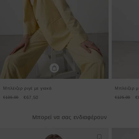
Μπλέιζερ ριγέ με γιακά
Μπλέιζερ μ
€67,50
€
€135,00
€125,00
Μπορεί να σας ενδιαφέρουν
Προσθήκη στη λίστ