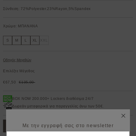
Σύνθεση: 72%Polyester.23%Rayon,5%Spandex
Χρώμα: ΜΠΑΝΑΝΑ
S
M
L
XL
XXL
Οδηγός Μεγεθών
Επιλέξτε Μέγεθος
€67,50
€135,00
BOX NOW 200.000+ Lockers διαθέσιμα 24/7
Δωρεάν μεταφορικά για παραγγελίες άνω των 50€.
Με την εγγραφή σας στο newsletter
ΠΡΟΣΘΗΚΗ ΣΤΟ ΚΑΛΑΘΙ
κερδίζετε 10% έκπτωση*