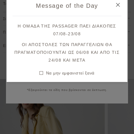
Το μοντέλο έχει ύψος 1,78cm και φοράει S
Message of the Day
στην πρώτη σας παραγγελία!
Σύνθεση & Φροντίδα
Λάβετε πρώτοι ενημερώσεις σχετικά με νέες
Η ΟΜΑΔΑ ΤΗΣ PASSAGER ΠΑΕΙ ΔΙΑΚΟΠΕΣ
παραλαβές & μοναδικές προσφορές.
Πληρωμή & Αποστολή
07/08-23/08
Θα λάβετε το κουπόνι στο email σας μετά την επιβεβαίωση.
ΟΙ ΑΠΟΣΤΟΛΕΣ ΤΩΝ ΠΑΡΑΓΓΕΛΙΩΝ ΘΑ
Επιστροφές & Ακυρώσεις
ΠΡΑΓΜΑΤΟΠΟΙΟΥΝΤΑΙ ΩΣ 06/08 ΚΑΙ ΑΠΟ ΤΙΣ
ΕΓΓΡΑΦΗ
24/08 KAI META
Εναλλακτικές προτάσεις
Συμφωνώ με τους
όρους και προϋποθέσεις
Να μην εμφανιστεί ξανά
Να μην εμφανιστεί ξανά
Προσθήκη στη λίστ
*Εξαιρούνται τα είδη που βρίσκονται σε έκπτωση.