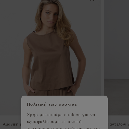
Πολιτική των cookies
Χρησιμοποιούμε cookies για να
εξασφαλίσουμε τη σωστή
Αμάνικη μπλούζα ποπλίνα
Παντελόνι 
λειτουργία του ιστοτόπου μας και