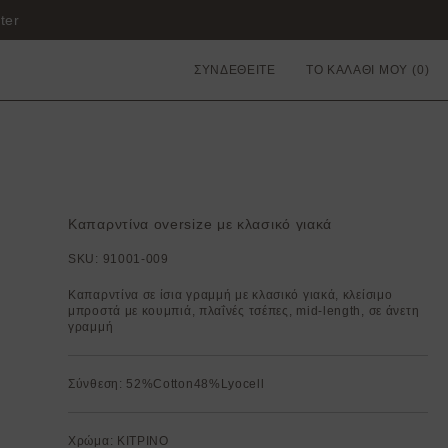
ter
ΣΥΝΔΕΘΕΙΤΕ
ΤΟ ΚΑΛΑΘΙ ΜΟΥ
Καπαρντίνα oversize με κλασικό γιακά
SKU:
91001-009
Καπαρντίνα σε ίσια γραμμή με κλασικό γιακά, κλείσιμο
μπροστά με κουμπιά, πλαΐνές τσέπες, mid-length, σε άνετη
γραμμή
Σύνθεση: 52%Cotton48%Lyocell
Χρώμα: ΚΙΤΡΙΝΟ