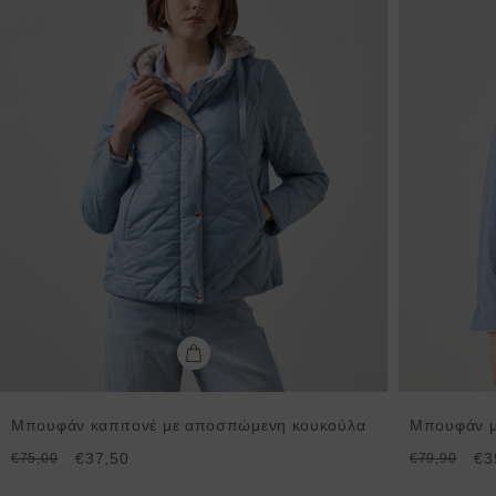
Μπουφάν καπιτονέ με αποσπώμενη κουκούλα
Μπουφάν μ
€37,50
€3
€75,00
€79,90