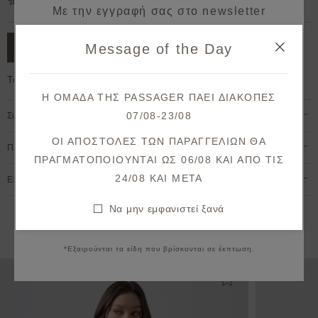
Δωρεάν μεταφορικά για παραγγελίες άνω των 50€.
Με την εγγραφή σας στο newsletter
κερδίζετε 10% έκπτωση*
Message of the Day
ΠΡΟΣΘΗΚΗ ΣΤΟ ΚΑΛΑΘΙ
στην πρώτη σας παραγγελία!
Το μοντέλο έχει ύψος 1,78cm και φοράει S
Λάβετε πρώτοι ενημερώσεις σχετικά με νέες
Η ΟΜΑΔΑ ΤΗΣ PASSAGER ΠΑΕΙ ΔΙΑΚΟΠΕΣ
παραλαβές & μοναδικές προσφορές.
07/08-23/08
Σύνθεση & Φροντίδα
Θα λάβετε το κουπόνι στο email σας μετά την επιβεβαίωση.
ΟΙ ΑΠΟΣΤΟΛΕΣ ΤΩΝ ΠΑΡΑΓΓΕΛΙΩΝ ΘΑ
Πληρωμή & Αποστολή
ΠΡΑΓΜΑΤΟΠΟΙΟΥΝΤΑΙ ΩΣ 06/08 ΚΑΙ ΑΠΟ ΤΙΣ
ΕΓΓΡΑΦΗ
24/08 KAI META
Επιστροφές & Ακυρώσεις
Συμφωνώ με τους
όρους και προϋποθέσεις
Να μην εμφανιστεί ξανά
Να μην εμφανιστεί ξανά
Εναλλακτικές προτάσεις
*Εξαιρούνται τα είδη που βρίσκονται σε έκπτωση.
Προσθήκη στη λίστ