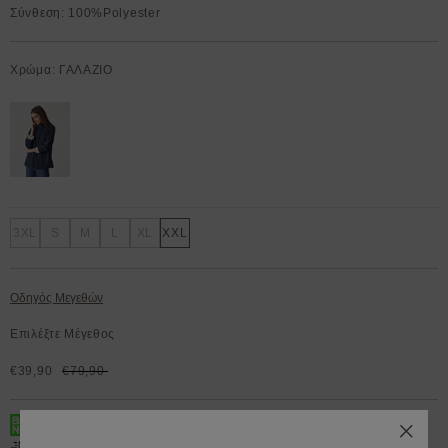
Σύνθεση: 100%Polyester
Χρώμα: ΓΑΛΑΖΙΟ
3XL
S
M
L
XL
XXL
Οδηγός Μεγεθών
Επιλέξτε Μέγεθος
€39,90
€79,90
BOX NOW 200.000+ Lockers διαθέσιμα 24/7