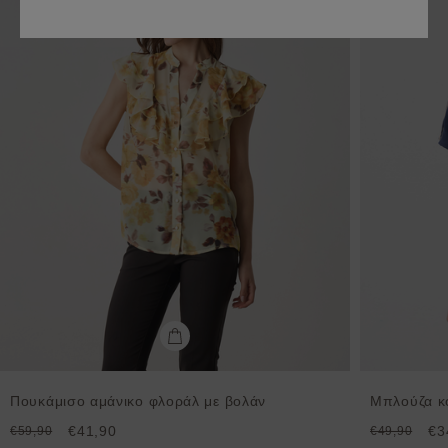
Πουκάμισο αμάνικο φλοράλ με βολάν
Μπλούζα κο
€41,90
€3
€59,90
€49,90