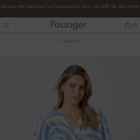
γγελιες άνω των 50€ Με Box Now!
Δωρεάν μεταφορικά γι
Toggle Main Menu
SHOP ALL