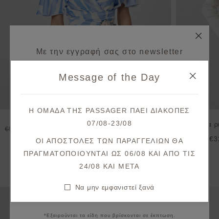
Με την εγγραφή σας στο newsletter
κερδίζετε 10% έκπτωση*
Message of the Day
στην πρώτη σας παραγγελία!
Λάβετε πρώτοι ενημερώσεις σχετικά με νέες
Η ΟΜΑΔΑ ΤΗΣ PASSAGER ΠΑΕΙ ΔΙΑΚΟΠΕΣ
παραλαβές & μοναδικές προσφορές.
07/08-23/08
Μπλούζα ρι
€41,90
€59,90
Θα λάβετε το κουπόνι στο email σας μετά την επιβεβαίωση.
€3
€46,00
ΟΙ ΑΠΟΣΤΟΛΕΣ ΤΩΝ ΠΑΡΑΓΓΕΛΙΩΝ ΘΑ
ΠΡΑΓΜΑΤΟΠΟΙΟΥΝΤΑΙ ΩΣ 06/08 ΚΑΙ ΑΠΟ ΤΙΣ
ΕΓΓΡΑΦΗ
24/08 KAI META
Μπορεί να σας ενδιαφέρουν
Συμφωνώ με τους
όρους και προϋποθέσεις
Να μην εμφανιστεί ξανά
Να μην εμφανιστεί ξανά
Προσθήκη στη λίστ
*Εξαιρούνται τα είδη που βρίσκονται σε έκπτωση.