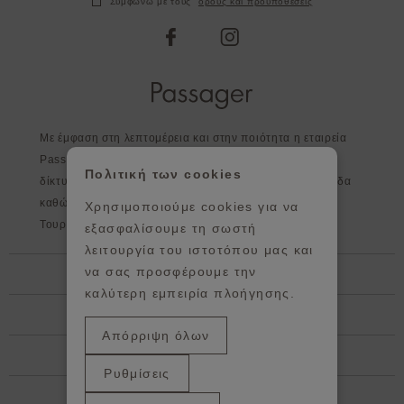
Συμφωνώ με τους
όρους και προϋποθέσεις
facebook
instagram
Με έμφαση στη λεπτομέρεια και στην ποιότητα η εταιρεία
Passager, εκτός από τα καταστήματα της, διευρύνει το
Πολιτική των cookies
δίκτυο της σε επιλεγμένα καταστήματα σε όλη την Ελλάδα
καθώς και στο εξωτερικό - Κύπρος, Αγγλία, Ισπανία,
Χρησιμοποιούμε cookies για να
Τουρκία, Πορτογαλία, Ιρλανδία, Γερμανία.
εξασφαλίσουμε τη σωστή
λειτουργία του ιστοτόπου μας και
Βοήθεια
να σας προσφέρουμε την
καλύτερη εμπειρία πλοήγησης.
Πληροφορίες
Απόρριψη όλων
Showroom / κεντρικά Γραφεία
Ρυθμίσεις
ΕΛ
EN