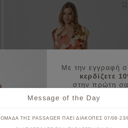
σθήκη στη λίστα αγαπημένων
Π
Με την εγγραφή σ
κερδίζετε 1
στην πρώτη σα
Message of the Day
Λάβετε πρώτοι ενημερώσεις
& μοναδικές
 ΟΜΑΔΑ ΤΗΣ PASSAGER ΠΑΕΙ ΔΙΑΚΟΠΕΣ 07/08-23/