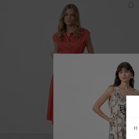
Προ
Η