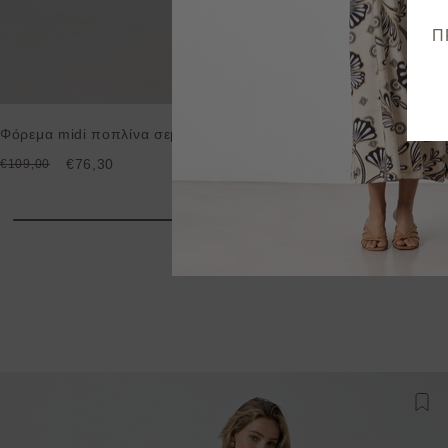
Π
Φόρεμα midi ποπλίνα σεμιζιέ
€76,30
€109,00
Προ