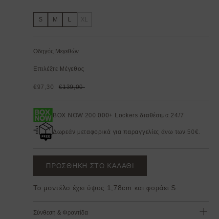
S
M
L
XL
Οδηγός Μεγεθών
Επιλέξτε Μέγεθος
€97,30
€139,00
BOX NOW 200.000+ Lockers διαθέσιμα 24/7
Δωρεάν μεταφορικά για παραγγελίες άνω των 50€.
ΠΡΟΣΘΗΚΗ ΣΤΟ ΚΑΛΑΘΙ
Το μοντέλο έχει ύψος 1,78cm και φοράει S
Σύνθεση & Φροντίδα