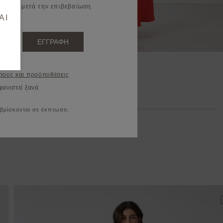
il σας μετά την επιβεβαίωση.
AI
ΕΓΓΡΑΦΗ
Φόρεμα maxi με ντραπέ λαιμόκοψη
ρους και προϋποθέσεις
€76,30
€109,00
φανιστεί ξανά
 βρίσκονται σε έκπτωση.
ροσθήκη στη λίστα αγαπημένων