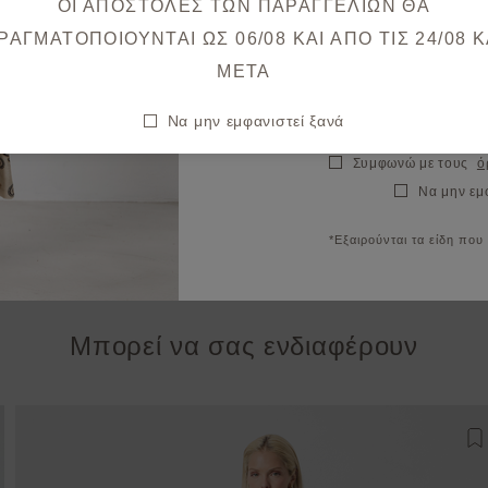
ΟΙ ΑΠΟΣΤΟΛΕΣ ΤΩΝ ΠΑΡΑΓΓΕΛΙΩΝ ΘΑ
Θα λάβετε το κουπόνι στο ema
ΡΑΓΜΑΤΟΠΟΙΟΥΝΤΑΙ ΩΣ 06/08 ΚΑΙ ΑΠΟ ΤΙΣ 24/08 K
META
Να μην εμφανιστεί ξανά
Μίντι κρουαζέ φόρεμα φλοράλ
Συμφωνώ με τους
ό
€101,50
€145,00
Να μην εμ
*Εξαιρούνται τα είδη που
Μπορεί να σας ενδιαφέρουν
σθήκη στη λίστα αγαπημένων
Π