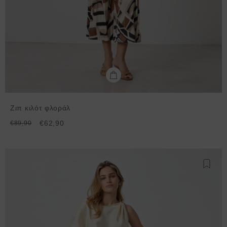
Ζιπ κιλότ φλοράλ
€62,90
€89,90
Προσθ