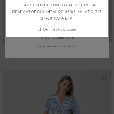
ΟΙ ΑΠΟΣΤΟΛΕΣ ΤΩΝ ΠΑΡΑΓΓΕΛΙΩΝ ΘΑ
confirmation.
ΠΡΑΓΜΑΤΟΠΟΙΟΥΝΤΑΙ ΩΣ 06/08 ΚΑΙ ΑΠΟ ΤΙΣ
24/08 KAI META
REGISTER
Do not show again
I agree with the
terms & conditions
Do not show again
*Items on sale are excluded.
Κροπ κρουαζέ με print σε όψη σατέν
€41,90
€59,90
Προσθ