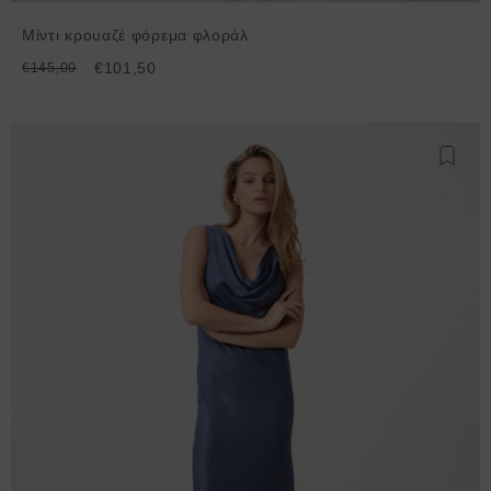
Μίντι κρουαζέ φόρεμα φλοράλ
€101,50
€145,00
Προσθ