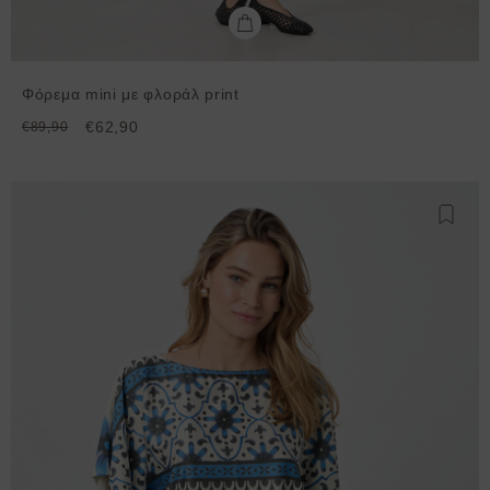
Φόρεμα mini με φλοράλ print
€62,90
€89,90
Προσθ