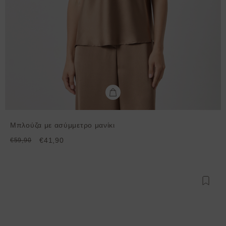
Μπλούζα με ασύμμετρο μανίκι
€41,90
€59,90
Προσθ