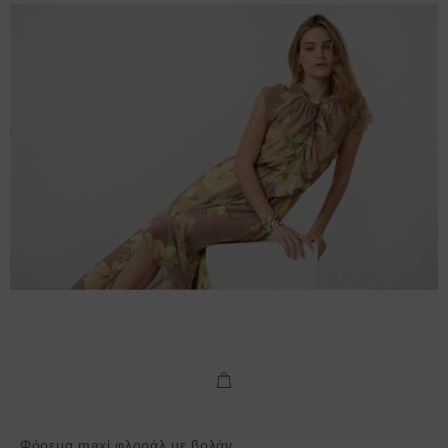
Φόρεμα maxi φλοράλ με βολάν