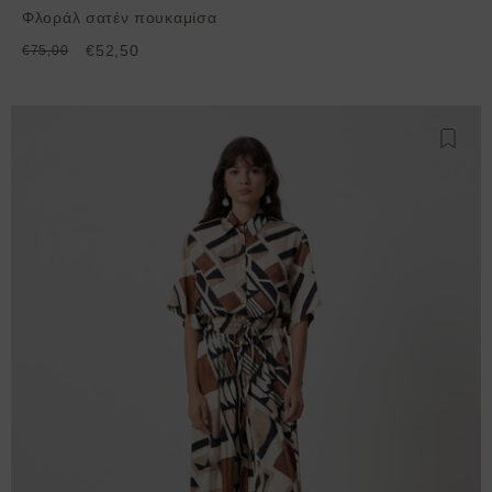
Φλοράλ σατέν πουκαμίσα
€52,50
€75,00
Προσθ