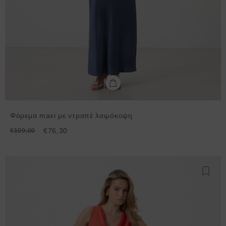
Φόρεμα maxi με ντραπέ λαιμόκοψη
€76,30
€109,00
Προσθ