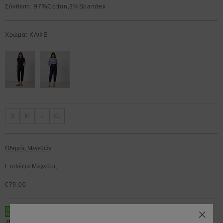
Σύνθεση: 97%Cotton,3%Spandex
Χρώμα: ΚΑΦΕ
S
M
L
XL
Οδηγός Μεγεθών
Επιλέξτε Μέγεθος
€79,00
BOX NOW 200.000+ Lockers διαθέσιμα 24/7