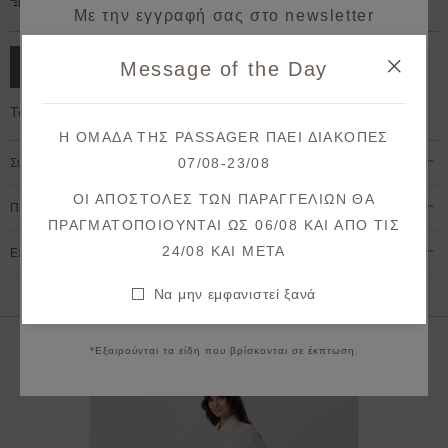
Δωρεάν μεταφορικά για παραγγελίες άνω των 50€.
Με την εγγραφή σας στο newsletter
κερδίζετε 10% έκπτωση*
Message of the Day
ΠΡΟΣΘΗΚΗ ΣΤΟ ΚΑΛΑΘΙ
στην πρώτη σας παραγγελία!
Το μοντέλο έχει ύψος 1,78cm και φοράει S
Λάβετε πρώτοι ενημερώσεις σχετικά με νέες
Η ΟΜΑΔΑ ΤΗΣ PASSAGER ΠΑΕΙ ΔΙΑΚΟΠΕΣ
παραλαβές & μοναδικές προσφορές.
07/08-23/08
Σύνθεση & Φροντίδα
Θα λάβετε το κουπόνι στο email σας μετά την επιβεβαίωση.
ΟΙ ΑΠΟΣΤΟΛΕΣ ΤΩΝ ΠΑΡΑΓΓΕΛΙΩΝ ΘΑ
Πληρωμή & Αποστολή
ΠΡΑΓΜΑΤΟΠΟΙΟΥΝΤΑΙ ΩΣ 06/08 ΚΑΙ ΑΠΟ ΤΙΣ
ΕΓΓΡΑΦΗ
24/08 KAI META
Επιστροφές & Ακυρώσεις
Συμφωνώ με τους
όρους και προϋποθέσεις
Να μην εμφανιστεί ξανά
Να μην εμφανιστεί ξανά
*Εξαιρούνται τα είδη που βρίσκονται σε έκπτωση.