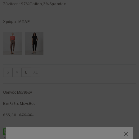
Σύνθεση: 97%Cotton,3%Spandex
Χρώμα: ΜΠΛΕ
S
M
L
XL
Οδηγός Μεγεθών
Επιλέξτε Μέγεθος
€55,30
€79,00
BOX NOW 200.000+ Lockers διαθέσιμα 24/7