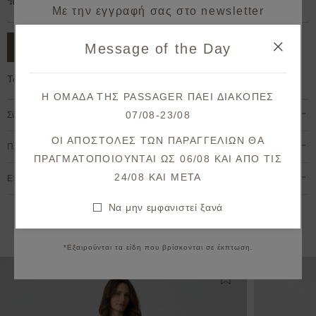
Δωρεάν μεταφορικά για παραγγελίες άνω των 50€.
Με την εγγραφή σας στο newsletter
κερδίζετε 10% έκπτωση*
Message of the Day
ΠΡΟΣΘΗΚΗ ΣΤΟ ΚΑΛΑΘΙ
στην πρώτη σας παραγγελία!
Το μοντέλο έχει ύψος 1,78cm και φοράει S
Λάβετε πρώτοι ενημερώσεις σχετικά με νέες
Η ΟΜΑΔΑ ΤΗΣ PASSAGER ΠΑΕΙ ΔΙΑΚΟΠΕΣ
παραλαβές & μοναδικές προσφορές.
07/08-23/08
Σύνθεση & Φροντίδα
Θα λάβετε το κουπόνι στο email σας μετά την επιβεβαίωση.
ΟΙ ΑΠΟΣΤΟΛΕΣ ΤΩΝ ΠΑΡΑΓΓΕΛΙΩΝ ΘΑ
Πληρωμή & Αποστολή
ΠΡΑΓΜΑΤΟΠΟΙΟΥΝΤΑΙ ΩΣ 06/08 ΚΑΙ ΑΠΟ ΤΙΣ
ΕΓΓΡΑΦΗ
24/08 KAI META
Επιστροφές & Ακυρώσεις
Συμφωνώ με τους
όρους και προϋποθέσεις
Να μην εμφανιστεί ξανά
Να μην εμφανιστεί ξανά
Εναλλακτικές προτάσεις
*Εξαιρούνται τα είδη που βρίσκονται σε έκπτωση.
Προσθήκη στη λίστ