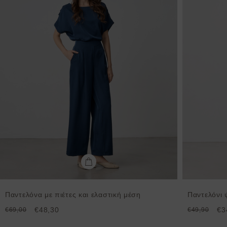
Παντελόνα με πιέτες και ελαστική μέση
Παντελόνι 
€48,30
€3
€69,00
€49,90