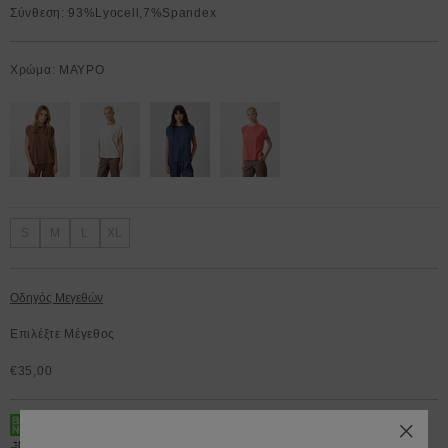
Σύνθεση: 93%Lyocell,7%Spandex
Χρώμα: ΜΑΥΡΟ
S
M
L
XL
Οδηγός Μεγεθών
Επιλέξτε Μέγεθος
€35,00
BOX NOW 200.000+ Lockers διαθέσιμα 24/7