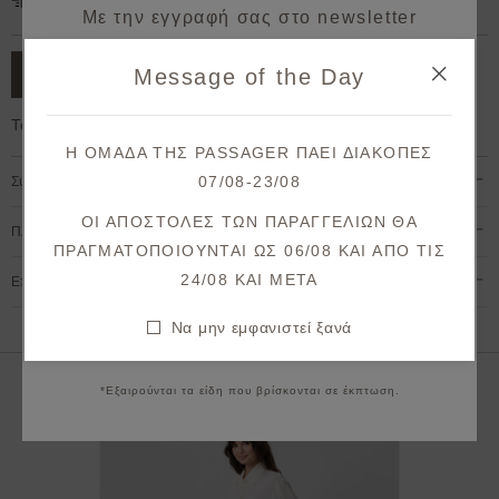
Δωρεάν μεταφορικά για παραγγελίες άνω των 50€.
Με την εγγραφή σας στο newsletter
κερδίζετε 10% έκπτωση*
Message of the Day
ΠΡΟΣΘΗΚΗ ΣΤΟ ΚΑΛΑΘΙ
στην πρώτη σας παραγγελία!
Το μοντέλο έχει ύψος 1,78cm και φοράει S
Λάβετε πρώτοι ενημερώσεις σχετικά με νέες
Η ΟΜΑΔΑ ΤΗΣ PASSAGER ΠΑΕΙ ΔΙΑΚΟΠΕΣ
παραλαβές & μοναδικές προσφορές.
07/08-23/08
Σύνθεση & Φροντίδα
Θα λάβετε το κουπόνι στο email σας μετά την επιβεβαίωση.
ΟΙ ΑΠΟΣΤΟΛΕΣ ΤΩΝ ΠΑΡΑΓΓΕΛΙΩΝ ΘΑ
Πληρωμή & Αποστολή
ΠΡΑΓΜΑΤΟΠΟΙΟΥΝΤΑΙ ΩΣ 06/08 ΚΑΙ ΑΠΟ ΤΙΣ
ΕΓΓΡΑΦΗ
24/08 KAI META
Επιστροφές & Ακυρώσεις
Συμφωνώ με τους
όρους και προϋποθέσεις
Να μην εμφανιστεί ξανά
Να μην εμφανιστεί ξανά
*Εξαιρούνται τα είδη που βρίσκονται σε έκπτωση.