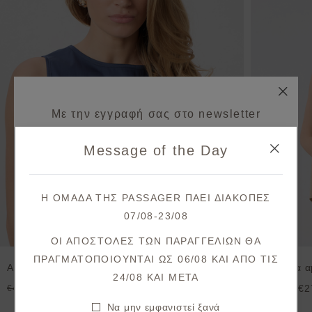
Με την εγγραφή σας στο newsletter
κερδίζετε 10% έκπτωση*
Message of the Day
στην πρώτη σας παραγγελία!
Λάβετε πρώτοι ενημερώσεις σχετικά με νέες
Η ΟΜΑΔΑ ΤΗΣ PASSAGER ΠΑΕΙ ΔΙΑΚΟΠΕΣ
παραλαβές & μοναδικές προσφορές.
07/08-23/08
Θα λάβετε το κουπόνι στο email σας μετά την επιβεβαίωση.
ΟΙ ΑΠΟΣΤΟΛΕΣ ΤΩΝ ΠΑΡΑΓΓΕΛΙΩΝ ΘΑ
ΠΡΑΓΜΑΤΟΠΟΙΟΥΝΤΑΙ ΩΣ 06/08 ΚΑΙ ΑΠΟ ΤΙΣ
Αμάνικη μπλούζα ποπλίνα
Μπλούζα αμ
ΕΓΓΡΑΦΗ
24/08 KAI META
€36,80
€2
€46,00
€39,90
Συμφωνώ με τους
όρους και προϋποθέσεις
Να μην εμφανιστεί ξανά