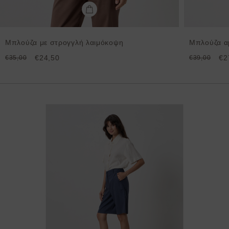
Μπλούζα με στρογγλή λαιμόκοψη
Μπλούζα αμ
€24,50
€2
€35,00
€39,00