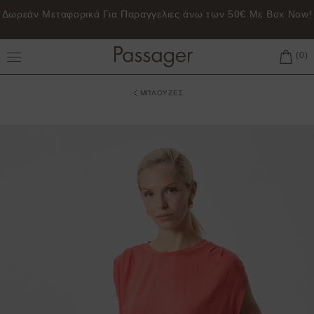
Δωρεάν Μεταφορικά Για Παραγγελιες άνω των 50€ Με Box Now!
Toggle Main Menu
ΜΠΛΟΥΖΕΣ