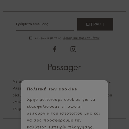
ΕΓΓΡΑΦΗ
Συμφωνώ με τους
όρους και προϋποθέσεις
facebook
instagram
Με έμφαση στη λεπτομέρεια και στην ποιότητα η εταιρεία
Passager, εκτός από τα καταστήματα της, διευρύνει το
Πολιτική των cookies
δίκτυο της σε επιλεγμένα καταστήματα σε όλη την Ελλάδα
Χρησιμοποιούμε cookies για να
καθώς και στο εξωτερικό - Κύπρος, Αγγλία, Ισπανία,
εξασφαλίσουμε τη σωστή
Τουρκία, Πορτογαλία, Ιρλανδία, Γερμανία.
λειτουργία του ιστοτόπου μας και
να σας προσφέρουμε την
Βοήθεια
καλύτερη εμπειρία πλοήγησης.