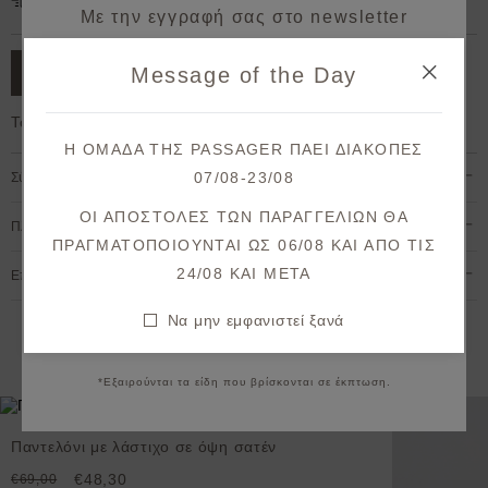
Δωρεάν μεταφορικά για παραγγελίες άνω των 50€.
Με την εγγραφή σας στο newsletter
κερδίζετε 10% έκπτωση*
Message of the Day
ΠΡΟΣΘΗΚΗ ΣΤΟ ΚΑΛΑΘΙ
στην πρώτη σας παραγγελία!
Το μοντέλο έχει ύψος 1,78cm και φοράει S
Λάβετε πρώτοι ενημερώσεις σχετικά με νέες
Η ΟΜΑΔΑ ΤΗΣ PASSAGER ΠΑΕΙ ΔΙΑΚΟΠΕΣ
παραλαβές & μοναδικές προσφορές.
07/08-23/08
Σύνθεση & Φροντίδα
Θα λάβετε το κουπόνι στο email σας μετά την επιβεβαίωση.
ΟΙ ΑΠΟΣΤΟΛΕΣ ΤΩΝ ΠΑΡΑΓΓΕΛΙΩΝ ΘΑ
Πληρωμή & Αποστολή
ΠΡΑΓΜΑΤΟΠΟΙΟΥΝΤΑΙ ΩΣ 06/08 ΚΑΙ ΑΠΟ ΤΙΣ
ΕΓΓΡΑΦΗ
24/08 KAI META
Επιστροφές & Ακυρώσεις
Συμφωνώ με τους
όρους και προϋποθέσεις
Να μην εμφανιστεί ξανά
Να μην εμφανιστεί ξανά
Εναλλακτικές προτάσεις
*Εξαιρούνται τα είδη που βρίσκονται σε έκπτωση.
Προσθήκη στη λίστ
Παντελόνι με λάστιχο σε όψη σατέν
€48,30
€69,00