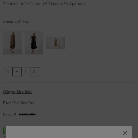
Σύνθεση: 69%Cotton,26%Nylon,5%Spandex
Χρώμα: ΜΠΕΖ
S
M
L
XL
Οδηγός Μεγεθών
Επιλέξτε Μέγεθος
€76,30
€109,00
BOX NOW 200.000+ Lockers διαθέσιμα 24/7