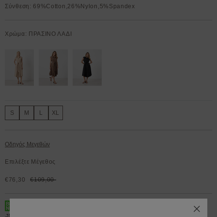
Σύνθεση: 69%Cotton,26%Nylon,5%Spandex
Χρώμα: ΠΡΑΣΙΝΟ ΛΑΔΙ
S
M
L
XL
Οδηγός Μεγεθών
Επιλέξτε Μέγεθος
€76,30
€109,00
BOX NOW 200.000+ Lockers διαθέσιμα 24/7