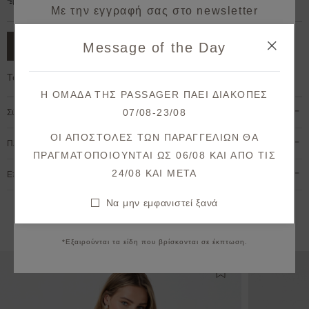
Δωρεάν μεταφορικά για παραγγελίες άνω των 50€.
Με την εγγραφή σας στο newsletter
κερδίζετε 10% έκπτωση*
Message of the Day
ΠΡΟΣΘΗΚΗ ΣΤΟ ΚΑΛΑΘΙ
στην πρώτη σας παραγγελία!
Το μοντέλο έχει ύψος 1,78cm και φοράει S
Λάβετε πρώτοι ενημερώσεις σχετικά με νέες
Η ΟΜΑΔΑ ΤΗΣ PASSAGER ΠΑΕΙ ΔΙΑΚΟΠΕΣ
παραλαβές & μοναδικές προσφορές.
07/08-23/08
Σύνθεση & Φροντίδα
Θα λάβετε το κουπόνι στο email σας μετά την επιβεβαίωση.
ΟΙ ΑΠΟΣΤΟΛΕΣ ΤΩΝ ΠΑΡΑΓΓΕΛΙΩΝ ΘΑ
Πληρωμή & Αποστολή
ΠΡΑΓΜΑΤΟΠΟΙΟΥΝΤΑΙ ΩΣ 06/08 ΚΑΙ ΑΠΟ ΤΙΣ
ΕΓΓΡΑΦΗ
24/08 KAI META
Επιστροφές & Ακυρώσεις
Συμφωνώ με τους
όρους και προϋποθέσεις
Να μην εμφανιστεί ξανά
Να μην εμφανιστεί ξανά
Εναλλακτικές προτάσεις
*Εξαιρούνται τα είδη που βρίσκονται σε έκπτωση.
Προσθήκη στη λίστ